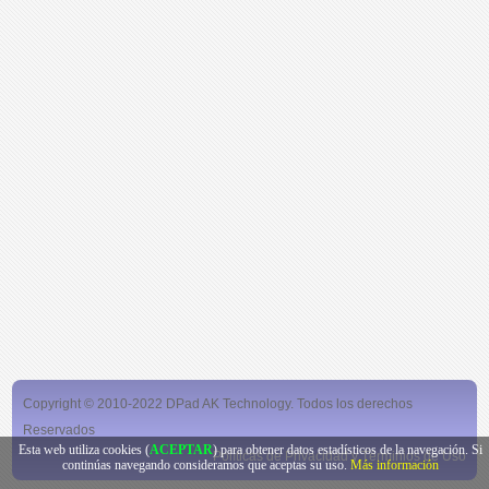
Copyright © 2010-2022 DPad AK Technology. Todos los derechos
Reservados
Esta web utiliza cookies (
ACEPTAR
) para obtener datos estadísticos de la navegación. Si
Políticas de Privacidad y Términios de Uso
continúas navegando consideramos que aceptas su uso.
Más información