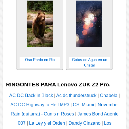
Oso Pardo en Rio
Gotas de Agua en un
Cristal
RINGONTES PARA Lenovo ZUK Z2 Pro.
AC DC Back in Black
|
Ac dc thunderstruck
|
Chabela
|
AC DC Highway to Hell MP3
|
CSI Miami
|
November
Rain (guitarra) - Gun s n Roses
|
James Bond Agente
007
|
La Ley y el Orden
|
Dandy Cinzano
|
Los