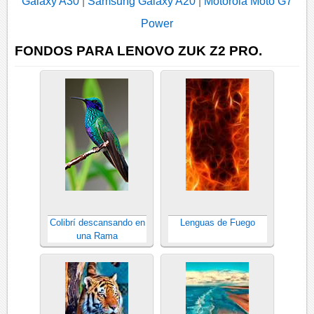
Galaxy A30
|
Samsung Galaxy A20
|
Motorola Moto G7
Power
FONDOS PARA LENOVO ZUK Z2 PRO.
Colibrí descansando en
Lenguas de Fuego
una Rama