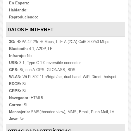
En Espera:
Hablando:
Reproduciendo:
DATOS E INTERNET
3G:
HSPA 42.2/5.76 Mbps, LTE-A (2CA) Cat6 300/50 Mbps
Bluetooth:
4.1, A2DP, LE
Infrarojo:
No
USB:
3.1, Type-C 1.0 reversible connector
GPS:
Si, con A-GPS, GLONASS, BDS
WLAN:
Wi-Fi 802.11 a/b/g/n/ac, dual-band, WiFi Direct, hotspot
EDGE:
Si
GRPS:
Si
Navegador:
HTML5
Correo:
Si
Mensajería:
SMS(threaded view), MMS, Email, Push Mail, IM
Java:
No