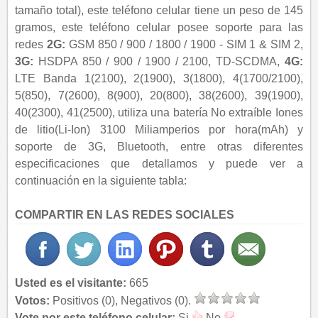
tamaño total), este teléfono celular tiene un peso de 145
gramos, este teléfono celular posee soporte para las
redes
2G:
GSM 850 / 900 / 1800 / 1900 - SIM 1 & SIM 2,
3G:
HSDPA 850 / 900 / 1900 / 2100, TD-SCDMA,
4G:
LTE Banda 1(2100), 2(1900), 3(1800), 4(1700/2100),
5(850), 7(2600), 8(900), 20(800), 38(2600), 39(1900),
40(2300), 41(2500), utiliza una batería No extraíble Iones
de litio(Li-Ion) 3100 Miliamperios por hora(mAh) y
soporte de 3G, Bluetooth, entre otras diferentes
especificaciones que detallamos y puede ver a
continuación en la siguiente tabla:
COMPARTIR EN LAS REDES SOCIALES
Usted es el visitante:
665
Votos:
Positivos (0), Negativos (0).
Vote por este teléfono celular:
Si
No