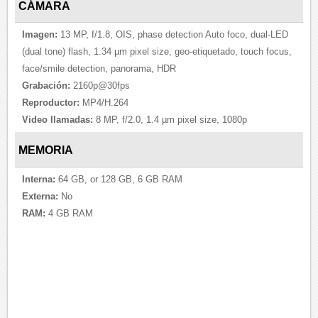
CÁMARA
Imagen:
13 MP, f/1.8, OIS, phase detection Auto foco, dual-LED
(dual tone) flash, 1.34 µm pixel size, geo-etiquetado, touch focus,
face/smile detection, panorama, HDR
Grabación:
2160p@30fps
Reproductor:
MP4/H.264
Video llamadas:
8 MP, f/2.0, 1.4 µm pixel size, 1080p
MEMORIA
Interna:
64 GB, or 128 GB, 6 GB RAM
Externa:
No
RAM:
4 GB RAM