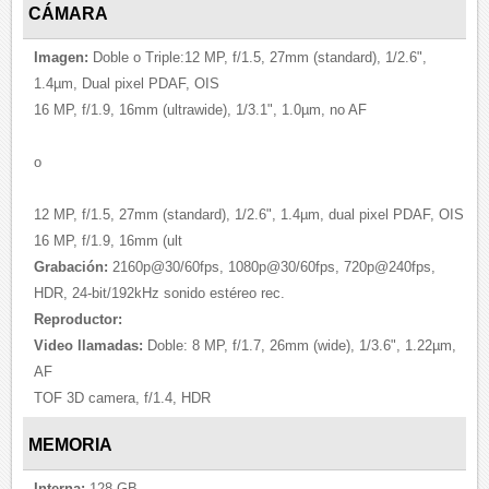
CÁMARA
Imagen:
Doble o Triple:12 MP, f/1.5, 27mm (standard), 1/2.6",
1.4µm, Dual pixel PDAF, OIS
16 MP, f/1.9, 16mm (ultrawide), 1/3.1", 1.0µm, no AF
o
12 MP, f/1.5, 27mm (standard), 1/2.6", 1.4µm, dual pixel PDAF, OIS
16 MP, f/1.9, 16mm (ult
Grabación:
2160p@30/60fps, 1080p@30/60fps, 720p@240fps,
HDR, 24-bit/192kHz sonido estéreo rec.
Reproductor:
Video llamadas:
Doble: 8 MP, f/1.7, 26mm (wide), 1/3.6", 1.22µm,
AF
TOF 3D camera, f/1.4, HDR
MEMORIA
Interna:
128 GB