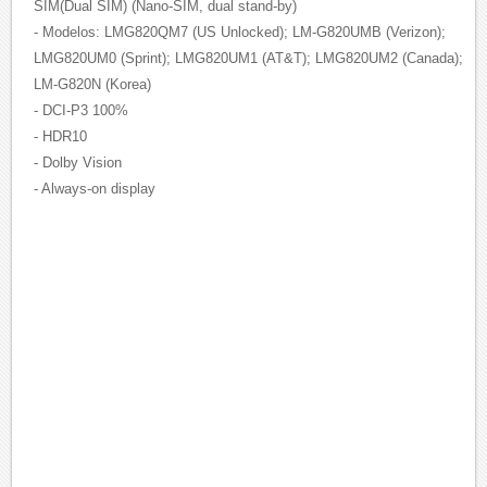
SIM(Dual SIM) (Nano-SIM, dual stand-by)
- Modelos: LMG820QM7 (US Unlocked); LM-G820UMB (Verizon);
LMG820UM0 (Sprint); LMG820UM1 (AT&T); LMG820UM2 (Canada);
LM-G820N (Korea)
- DCI-P3 100%
- HDR10
- Dolby Vision
- Always-on display