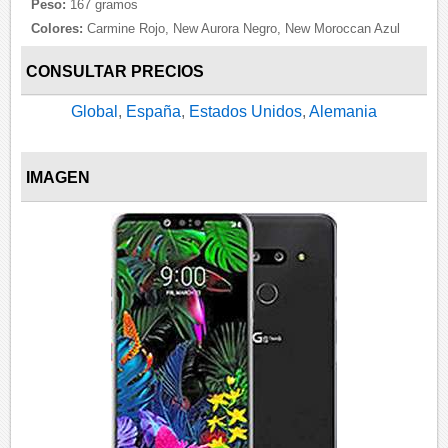
Peso:
167 gramos
Colores:
Carmine Rojo, New Aurora Negro, New Moroccan Azul
CONSULTAR PRECIOS
Global
,
España
,
Estados Unidos
,
Alemania
IMAGEN