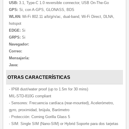
USB:
3.1, Type-C 1.0 reversible connector, USB On-The-Go
GPS:
Si, con A-GPS, GLONASS, BDS
WLAN:
Wi-Fi 802.11 a/b/g/n/ac, dual-band, Wi-Fi Direct, DLNA,
hotspot
EDGE:
Si
GRPS:
Si
Navegador:
Correo:
Mensajería:
Java:
OTRAS CARACTERÍSTICAS
- IP68 dust/water proof (up to 1.5m for 30 mins)
MIL-STD-810G compliant
- Sensores: Frecuencia cardíaca (rear-mounted), Acelerómetro,
gyro, proximidad, brújula, Barómetro
- Protección: Corning Gorilla Glass 5
- SIM: Single SIM (Nano-SIM) or Hybrid Soporte para dos tarjetas