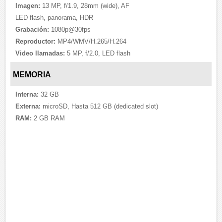
Imagen:
13 MP, f/1.9, 28mm (wide), AF
LED flash, panorama, HDR
Grabación:
1080p@30fps
Reproductor:
MP4/WMV/H.265/H.264
Video llamadas:
5 MP, f/2.0, LED flash
MEMORIA
Interna:
32 GB
Externa:
microSD, Hasta 512 GB (dedicated slot)
RAM:
2 GB RAM