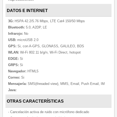
DATOS E INTERNET
3G:
HSPA 42.2/5.76 Mbps, LTE Cat4 150/50 Mbps
Bluetooth:
5.0, A2DP, LE
Infrarojo:
No
USB:
microUSB 2.0
GPS:
Si, con A-GPS, GLONASS, GALILEO, BDS
WLAN:
Wi-Fi 802.11 b/g/n, Wi-Fi Direct, hotspot
EDGE:
Si
GRPS:
Si
Navegador:
HTML5
Correo:
Si
Mensajería:
SMS(threaded view), MMS, Email, Push Email, IM
Java:
OTRAS CARACTERÍSTICAS
- Cancelación activa de ruido con micrófono dedicado