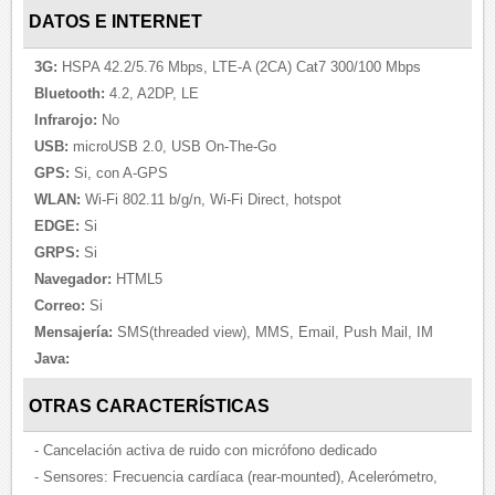
DATOS E INTERNET
3G:
HSPA 42.2/5.76 Mbps, LTE-A (2CA) Cat7 300/100 Mbps
Bluetooth:
4.2, A2DP, LE
Infrarojo:
No
USB:
microUSB 2.0, USB On-The-Go
GPS:
Si, con A-GPS
WLAN:
Wi-Fi 802.11 b/g/n, Wi-Fi Direct, hotspot
EDGE:
Si
GRPS:
Si
Navegador:
HTML5
Correo:
Si
Mensajería:
SMS(threaded view), MMS, Email, Push Mail, IM
Java:
OTRAS CARACTERÍSTICAS
- Cancelación activa de ruido con micrófono dedicado
- Sensores: Frecuencia cardíaca (rear-mounted), Acelerómetro,