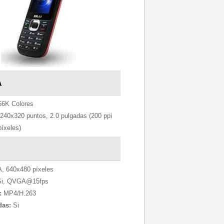
A
56K Colores
240x320 puntos, 2.0 pulgadas (200 ppi
íxeles)
 640x480 píxeles
i, QVGA@15fps
:
MP4/H.263
das:
Si