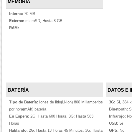
MEMORIA
Interna:
70 MB
Externa:
microSD, Hasta 8 GB
RAM:
BATERÍA
DATOS E 
Tipo de Batería:
Iones de litio(Li-Ion) 800 Miliamperios
3G:
Si, 384 
por hora(mAh) batería
Bluetooth:
Si
En Espera:
2G: Hasta 600 Horas, 3G: Hasta 583
Infrarojo:
No
Horas
USB:
Si
Hablando:
2G: Hasta 13 Horas 45 Minutos, 3G: Hasta
GPS:
No