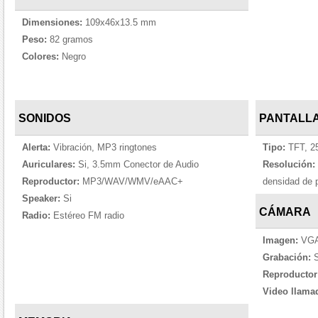
Dimensiones:
109x46x13.5 mm
Peso:
82 gramos
Colores:
Negro
SONIDOS
PANTALL
Alerta:
Vibración, MP3 ringtones
Tipo:
TFT, 2
Auriculares:
Si, 3.5mm Conector de Audio
Resolución:
Reproductor:
MP3/WAV/WMV/eAAC+
densidad de p
Speaker:
Si
CÁMARA
Radio:
Estéreo FM radio
Imagen:
VGA,
Grabación:
S
Reproductor
Video llama