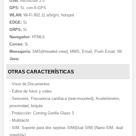
USB:
microUSB 2.0
GPS:
Si, con A-GPS
WLAN:
Wi-Fi 802.11 a/b/g/n, hotspot
EDGE:
Si
GRPS:
Si
Navegador:
HTML5
Correo:
Si
Mensajería:
SMS(threaded view), MMS, Email, Push Email, IM
Java:
OTRAS CARACTERÍSTICAS
- Visor de Documentos
- Editor de fotos y video
- Sensores: Frecuencia cardíaca (rear-mounted), Acelerómetro,
proximidad, brújula
- Protección: Corning Gorilla Glass 3
- Multitáctil
- SIM: Soporte para dos tarjetas SIM(Dual SIM) (Nano-SIM, dual
stand-by)