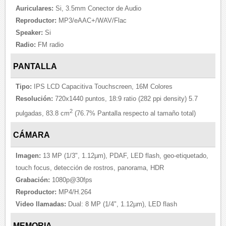
Auriculares:
Si, 3.5mm Conector de Audio
Reproductor:
MP3/eAAC+/WAV/Flac
Speaker:
Si
Radio:
FM radio
PANTALLA
Tipo:
IPS LCD Capacitiva Touchscreen, 16M Colores
Resolución:
720x1440 puntos, 18:9 ratio (282 ppi density) 5.7
2
pulgadas, 83.8 cm
(76.7% Pantalla respecto al tamaño total)
CÁMARA
Imagen:
13 MP (1/3", 1.12µm), PDAF, LED flash, geo-etiquetado,
touch focus, detección de rostros, panorama, HDR
Grabación:
1080p@30fps
Reproductor:
MP4/H.264
Video llamadas:
Dual: 8 MP (1/4", 1.12µm), LED flash
MEMORIA