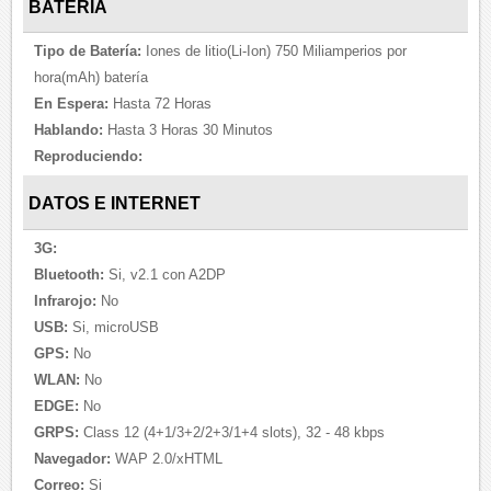
BATERÍA
Tipo de Batería:
Iones de litio(Li-Ion) 750 Miliamperios por
hora(mAh) batería
En Espera:
Hasta 72 Horas
Hablando:
Hasta 3 Horas 30 Minutos
Reproduciendo:
DATOS E INTERNET
3G:
Bluetooth:
Si, v2.1 con A2DP
Infrarojo:
No
USB:
Si, microUSB
GPS:
No
WLAN:
No
EDGE:
No
GRPS:
Class 12 (4+1/3+2/2+3/1+4 slots), 32 - 48 kbps
Navegador:
WAP 2.0/xHTML
Correo:
Si