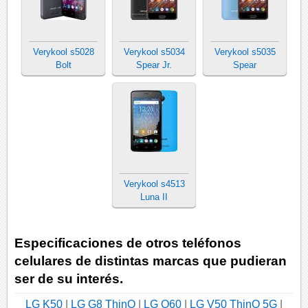
Verykool s5028
Verykool s5034
Verykool s5035
Bolt
Spear Jr.
Spear
Verykool s4513
Luna II
Especificaciones de otros teléfonos
celulares de distintas marcas que pudieran
ser de su interés.
LG K50
|
LG G8 ThinQ
|
LG Q60
|
LG V50 ThinQ 5G
|