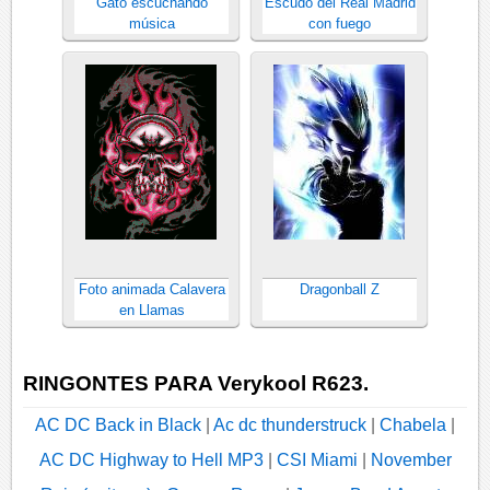
Gato escuchando
Escudo del Real Madrid
música
con fuego
Foto animada Calavera
Dragonball Z
en Llamas
RINGONTES PARA Verykool R623.
AC DC Back in Black
|
Ac dc thunderstruck
|
Chabela
|
AC DC Highway to Hell MP3
|
CSI Miami
|
November