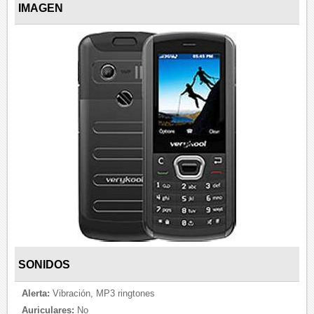
IMAGEN
SONIDOS
Alerta:
Vibración, MP3 ringtones
Auriculares:
No