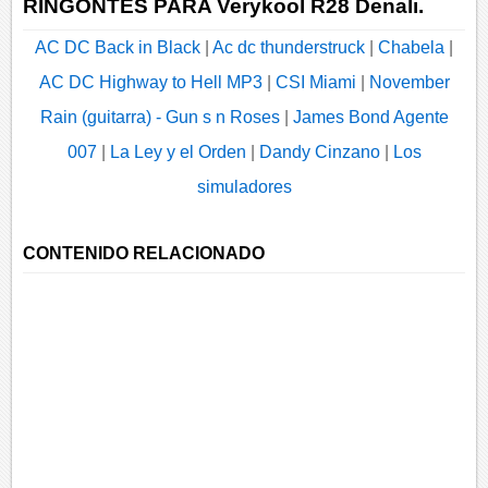
RINGONTES PARA Verykool R28 Denali.
AC DC Back in Black
|
Ac dc thunderstruck
|
Chabela
|
AC DC Highway to Hell MP3
|
CSI Miami
|
November
Rain (guitarra) - Gun s n Roses
|
James Bond Agente
007
|
La Ley y el Orden
|
Dandy Cinzano
|
Los
simuladores
CONTENIDO RELACIONADO