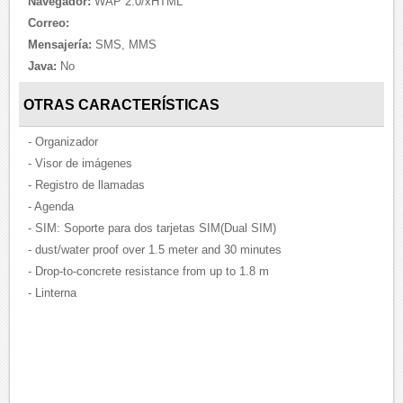
Navegador:
WAP 2.0/xHTML
Correo:
Mensajería:
SMS, MMS
Java:
No
OTRAS CARACTERÍSTICAS
- Organizador
- Visor de imágenes
- Registro de llamadas
- Agenda
- SIM: Soporte para dos tarjetas SIM(Dual SIM)
- dust/water proof over 1.5 meter and 30 minutes
- Drop-to-concrete resistance from up to 1.8 m
- Linterna