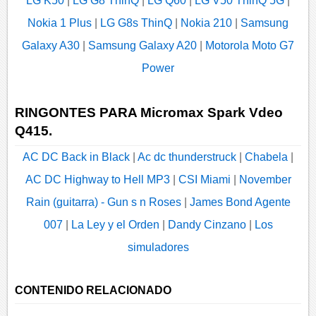
LG K50
|
LG G8 ThinQ
|
LG Q60
|
LG V50 ThinQ 5G
|
Nokia 1 Plus
|
LG G8s ThinQ
|
Nokia 210
|
Samsung
Galaxy A30
|
Samsung Galaxy A20
|
Motorola Moto G7
Power
RINGONTES PARA Micromax Spark Vdeo
Q415.
AC DC Back in Black
|
Ac dc thunderstruck
|
Chabela
|
AC DC Highway to Hell MP3
|
CSI Miami
|
November
Rain (guitarra) - Gun s n Roses
|
James Bond Agente
007
|
La Ley y el Orden
|
Dandy Cinzano
|
Los
simuladores
CONTENIDO RELACIONADO