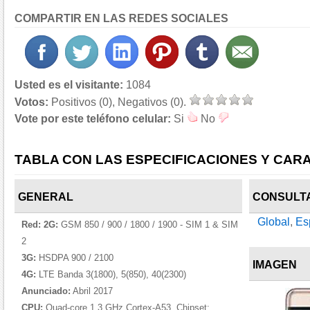
COMPARTIR EN LAS REDES SOCIALES
Usted es el visitante:
1084
Votos:
Positivos (0), Negativos (0).
Vote por este teléfono celular:
Si
No
TABLA CON LAS ESPECIFICACIONES Y CARA
GENERAL
CONSULT
Global
,
Es
Red:
2G:
GSM 850 / 900 / 1800 / 1900 - SIM 1 & SIM
2
3G:
HSDPA 900 / 2100
IMAGEN
4G:
LTE Banda 3(1800), 5(850), 40(2300)
Anunciado:
Abril 2017
CPU:
Quad-core 1.3 GHz Cortex-A53, Chipset: