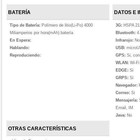
BATERÍA
DATOS E 
Tipo de Batería:
Polímero de litio(Li-Po) 4000
3G:
HSPA 21.
Miliamperios por hora(mAh) batería
Bluetooth:
4.
En Espera:
Infrarojo:
No
Hablando:
USB:
microU
Reproduciendo:
GPS:
Si, co
WLAN:
Wi-Fi 
EDGE:
Si
GRPS:
Si
Navegador:
Correo:
Si
Mensajería:
S
Email, IM
Java:
No
OTRAS CARACTERÍSTICAS