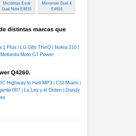
Micromax Evok
Micromax Dual 4
Dual Note E4815
E4816
 de distintas marcas que
a 1 Plus
|
LG G8s ThinQ
|
Nokia 210
|
|
Motorola Moto G7 Power
wer Q4260.
C Highway to Hell MP3
|
CSI Miami
|
gente 007
|
La Ley y el Orden
|
Dandy
res