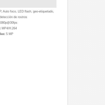
, Auto foco, LED flash, geo-etiquetado,
detección de rostros
080p@30fps
:
MP4/H.264
das:
5 MP