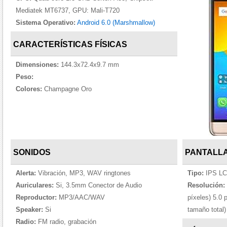
Mediatek MT6737, GPU: Mali-T720
Sistema Operativo:
Android 6.0 (Marshmallow)
CARACTERÍSTICAS FÍSICAS
Dimensiones:
144.3x72.4x9.7 mm
Peso:
Colores:
Champagne Oro
SONIDOS
PANTALL
Alerta:
Vibración, MP3, WAV ringtones
Tipo:
IPS LCD
Auriculares:
Si, 3.5mm Conector de Audio
Resolución:
Reproductor:
MP3/AAC/WAV
píxeles) 5.0 
Speaker:
Si
tamaño total)
Radio:
FM radio, grabación