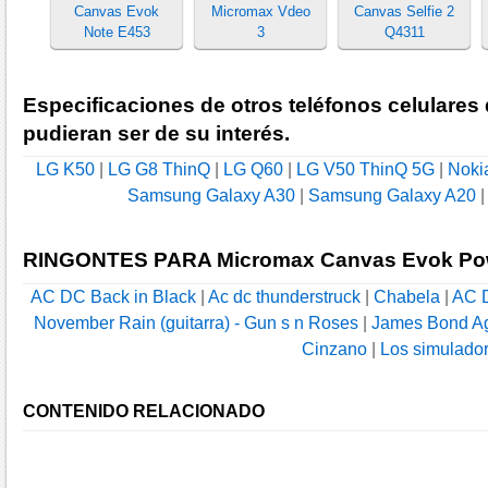
Canvas Evok
Micromax Vdeo
Canvas Selfie 2
Note E453
3
Q4311
Especificaciones de otros teléfonos celulares
pudieran ser de su interés.
LG K50
|
LG G8 ThinQ
|
LG Q60
|
LG V50 ThinQ 5G
|
Noki
Samsung Galaxy A30
|
Samsung Galaxy A20
RINGONTES PARA Micromax Canvas Evok Po
AC DC Back in Black
|
Ac dc thunderstruck
|
Chabela
|
AC D
November Rain (guitarra) - Gun s n Roses
|
James Bond A
Cinzano
|
Los simulado
CONTENIDO RELACIONADO