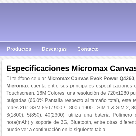
Productos
Descargas
Contacto
Especificaciones Micromax Canva
El teléfono celular
Micromax Canvas Evok Power Q4260
Micromax
cuenta entre sus principales especificaciones
Touchscreen, 16M Colores, una resolución de 720x1280 pun
pulgadas (66.0% Pantalla respecto al tamaño total), este t
redes
2G:
GSM 850 / 900 / 1800 / 1900 - SIM 1 & SIM 2,
3
3(1800), 5(850), 40(2300), utiliza una batería Polímero 
hora(mAh) y soporte de 3G, Bluetooth, entre otras diferen
puede ver a continuación en la siguiente tabla: