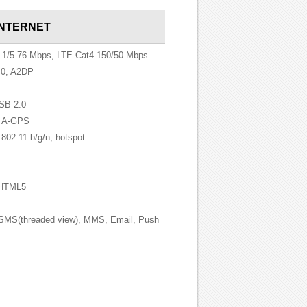
INTERNET
1/5.76 Mbps, LTE Cat4 150/50 Mbps
0, A2DP
SB 2.0
n A-GPS
802.11 b/g/n, hotspot
HTML5
MS(threaded view), MMS, Email, Push