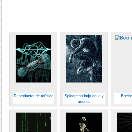
Reproductor de música
Spiderman bajo agua y
Bocin
truenos