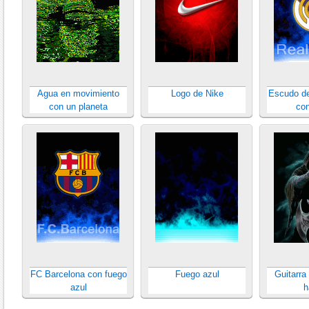
Agua en movimiento
Logo de Nike
Escudo de
con un planeta
con
FC Barcelona con fuego
Fuego azul
Guitarra
azul
h