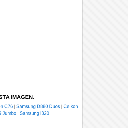
STA IMAGEN.
on C76
|
Samsung D880 Duos
|
Celkon
9 Jumbo
|
Samsung i320