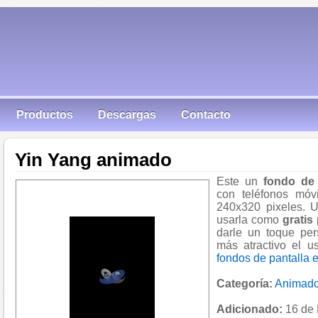
Productos
Descargas
Contacto
Yin Yang animado
Este un
fondo de 
con teléfonos móv
240x320 pixeles. 
usarla como
gratis
darle un toque per
más atractivo el u
fondos de pantalla 
Categoría:
Animad
Adicionado:
16 de 