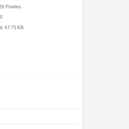
0 Píxeles.
IF
o:
47.75 KB