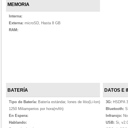
MEMORIA
Interna:
Externa:
microSD, Hasta 8 GB
RAM:
BATERÍA
DATOS E 
Tipo de Batería:
Batería estándar, Iones de litio(Li-Ion)
3G:
HSDPA 3
1250 Miliamperios por hora(mAh)
Bluetooth:
Si
En Espera:
Infrarojo:
No
Hablando:
USB:
Si, v2.