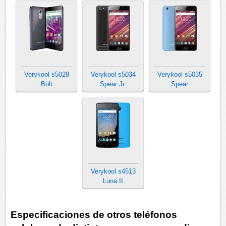
Verykool s5028
Verykool s5034
Verykool s5035
Bolt
Spear Jr.
Spear
Verykool s4513
Luna II
Especificaciones de otros teléfonos