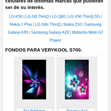
celulares de distintas marcas que pudieran
ser de su interés.
LG K50
|
LG G8 ThinQ
|
LG Q60
|
LG V50 ThinQ 5G
|
Nokia 1 Plus
|
LG G8s ThinQ
|
Nokia 210
|
Samsung
Galaxy A30
|
Samsung Galaxy A20
|
Motorola Moto G7
Power
FONDOS PARA VERYKOOL S700.
Flor Multiforme
Rosado y Azul