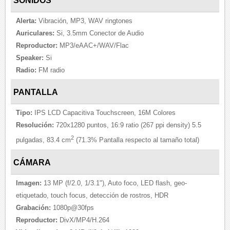
SONIDOS
Alerta:
Vibración, MP3, WAV ringtones
Auriculares:
Si, 3.5mm Conector de Audio
Reproductor:
MP3/eAAC+/WAV/Flac
Speaker:
Si
Radio:
FM radio
PANTALLA
Tipo:
IPS LCD Capacitiva Touchscreen, 16M Colores
Resolución:
720x1280 puntos, 16:9 ratio (267 ppi density) 5.5
2
pulgadas, 83.4 cm
(71.3% Pantalla respecto al tamaño total)
CÁMARA
Imagen:
13 MP (f/2.0, 1/3.1"), Auto foco, LED flash, geo-
etiquetado, touch focus, detección de rostros, HDR
Grabación:
1080p@30fps
Reproductor:
DivX/MP4/H.264