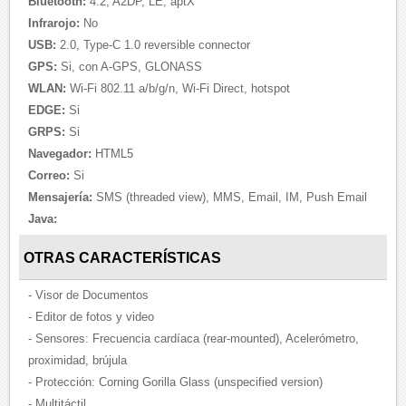
Bluetooth:
4.2, A2DP, LE, aptX
Infrarojo:
No
USB:
2.0, Type-C 1.0 reversible connector
GPS:
Si, con A-GPS, GLONASS
WLAN:
Wi-Fi 802.11 a/b/g/n, Wi-Fi Direct, hotspot
EDGE:
Si
GRPS:
Si
Navegador:
HTML5
Correo:
Si
Mensajería:
SMS (threaded view), MMS, Email, IM, Push Email
Java:
OTRAS CARACTERÍSTICAS
- Visor de Documentos
- Editor de fotos y video
- Sensores: Frecuencia cardíaca (rear-mounted), Acelerómetro,
proximidad, brújula
- Protección: Corning Gorilla Glass (unspecified version)
- Multitáctil