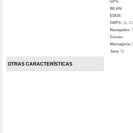
GPS:
WLAN:
EDGE:
GRPS:
Si, Cl
Navegador:
S
Correo:
Mensajería:
Java:
Si
OTRAS CARACTERÍSTICAS