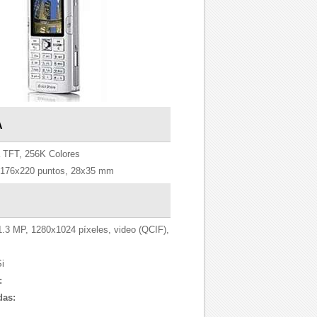
A
 TFT, 256K Colores
176x220 puntos, 28x35 mm
1.3 MP, 1280x1024 píxeles, video (QCIF),
i
:
das: