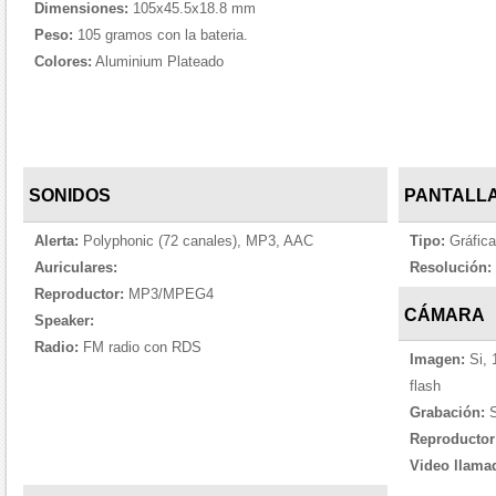
Dimensiones:
105x45.5x18.8 mm
Peso:
105 gramos con la bateria.
Colores:
Aluminium Plateado
SONIDOS
PANTALL
Alerta:
Polyphonic (72 canales), MP3, AAC
Tipo:
Gráfica
Auriculares:
Resolución:
Reproductor:
MP3/MPEG4
CÁMARA
Speaker:
Radio:
FM radio con RDS
Imagen:
Si, 
flash
Grabación:
S
Reproductor
Video llama