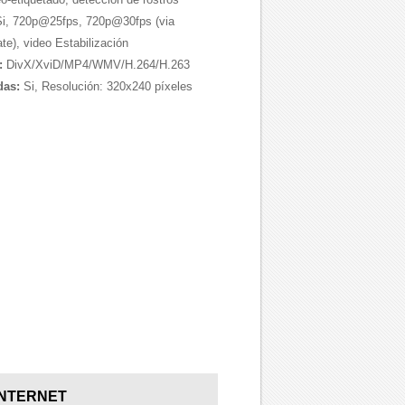
i, 720p@25fps, 720p@30fps (via
te), video Estabilización
:
DivX/XviD/MP4/WMV/H.264/H.263
das:
Si, Resolución: 320x240 píxeles
INTERNET