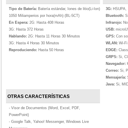
Tipo de Batería:
Batería estándar, Iones de litio(Li-Ion)
3G:
HSUPA, 2
1050 Miliamperios por hora(mAh) (BL-5CT)
Bluetooth:
Si
En Espera:
2G: Hasta 408 Horas
Infrarojo:
No
3G: Hasta 372 Horas
USB:
microUS
Hablando:
2G: Hasta 11 Horas 30 Minutos
GPS:
Con so
3G: Hasta 4 Horas 30 Minutos
WLAN:
Wi-Fi
Reproduciendo:
Hasta 50 Horas
EDGE:
Class
GRPS:
Si, C
Navegador:
H
Correo:
Si, 
Mensajería:
S
Java:
Si, MI
OTRAS CARACTERÍSTICAS
- Visor de Documentos (Word, Excel, PDF,
PowerPoint)
- Google Talk, Yahoo! Messenger, Windows Live