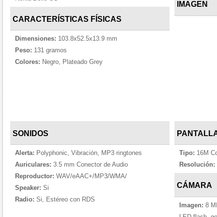
IMAGEN
CARACTERÍSTICAS FÍSICAS
Dimensiones:
103.8x52.5x13.9 mm
Peso:
131 gramos
Colores:
Negro, Plateado Grey
SONIDOS
PANTALL
Alerta:
Polyphonic, Vibración, MP3 ringtones
Tipo:
16M Co
Auriculares:
3.5 mm Conector de Audio
Resolución:
Reproductor:
WAV/eAAC+/MP3/WMA/
CÁMARA
Speaker:
Si
Radio:
Si, Estéreo con RDS
Imagen:
8 MP
LED flash, ge