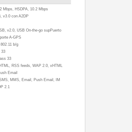
 Mbps, HSDPA, 10.2 Mbps
, v3.0 con A2DP
B, v2.0, USB On-the-go supPuerto
porte A-GPS
 802.11 b/g
 33
lass 33
TML, RSS feeds, WAP 2.0, xHTML
Push Email
MS, MMS, Email, Push Email, IM
DP 2.1