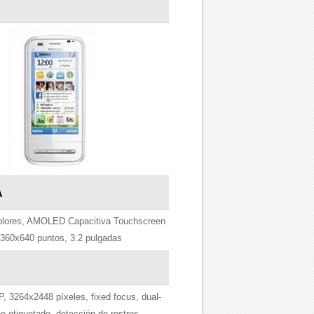
A
lores, AMOLED Capacitiva Touchscreen
360x640 puntos, 3.2 pulgadas
, 3264x2448 píxeles, fixed focus, dual-
o-etiquetado, detección de rostros