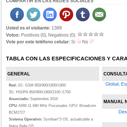
COMPARTIR EN LAS REDES SOCIALES
Usted es el visitante:
1389
Votos:
Positivos (0), Negativos (0).
Vote por este teléfono celular:
Si
No
TABLA CON LAS ESPECIFICACIONES Y CARA
GENERAL
CONSULT
Global
,
Es
Red:
2G: GSM 850/900/1800/1900
3G: HSDPA 850/900/1900/2100 /1700
Anunciado:
Septiembre 2010
MANUAL N
CPU:
ARM 11 680 MHz Procesador, GPU: Broadcom
Des
BCM2727
Sistema Operativo:
Symbian^3 OS, actualizable a
Nokia Belle OS