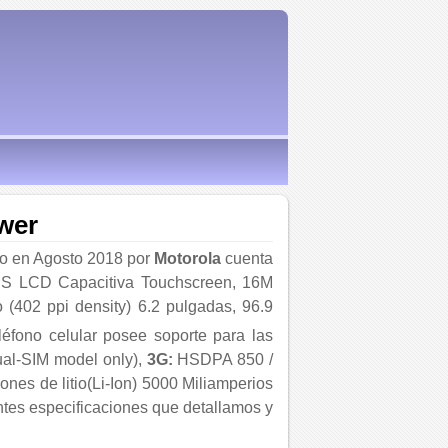
wer
do en Agosto 2018 por
Motorola
cuenta
 IPS LCD Capacitiva Touchscreen, 16M
 (402 ppi density) 6.2 pulgadas, 96.9
eléfono celular posee soporte para las
ual-SIM model only),
3G:
HSDPA 850 /
Iones de litio(Li-Ion) 5000 Miliamperios
entes especificaciones que detallamos y