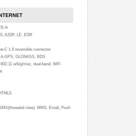
INTERNET
TE-A
0, A2DP, LE, EDR
pe-C 1.0 reversible connector
n A-GPS, GLONASS, BDS
802.11 a/b/g/n/ac, dual-band, WiFi
ot
HTML5
MS(threaded view), MMS, Email, Push