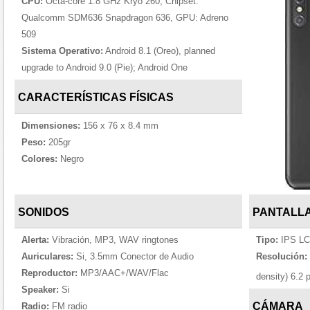
CPU:
Octa-core 1.8 GHz Kryo 260, Chipset:
Qualcomm SDM636 Snapdragon 636, GPU: Adreno
509
Sistema Operativo:
Android 8.1 (Oreo), planned
upgrade to Android 9.0 (Pie); Android One
CARACTERÍSTICAS FÍSICAS
Dimensiones:
156 x 76 x 8.4 mm
Peso:
205gr
Colores:
Negro
SONIDOS
PANTALL
Alerta:
Vibración, MP3, WAV ringtones
Tipo:
IPS LCD
Auriculares:
Si, 3.5mm Conector de Audio
Resolución:
Reproductor:
MP3/AAC+/WAV/Flac
density) 6.2 
Speaker:
Si
CÁMARA
Radio:
FM radio