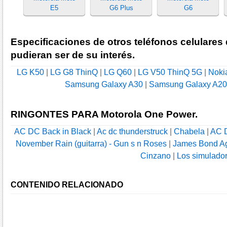
E5
G6 Plus
G6
Especificaciones de otros teléfonos celulares
pudieran ser de su interés.
LG K50
|
LG G8 ThinQ
|
LG Q60
|
LG V50 ThinQ 5G
|
Noki
Samsung Galaxy A30
|
Samsung Galaxy A20
RINGONTES PARA Motorola One Power.
AC DC Back in Black
|
Ac dc thunderstruck
|
Chabela
|
AC D
November Rain (guitarra) - Gun s n Roses
|
James Bond A
Cinzano
|
Los simulado
CONTENIDO RELACIONADO