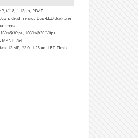
P, f/1.8, 1.12µm, PDAF
1.0µm, depth sensor, Dual-LED dual-tone
panorama
160p@30fps, 1080p@30/60fps
:
MP4/H.264
das:
12 MP, f/2.0, 1.25µm, LED Flash