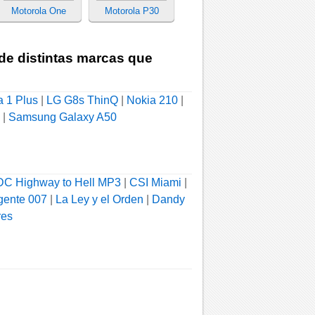
Motorola One
Motorola P30
 de distintas marcas que
a 1 Plus
|
LG G8s ThinQ
|
Nokia 210
|
|
Samsung Galaxy A50
C Highway to Hell MP3
|
CSI Miami
|
gente 007
|
La Ley y el Orden
|
Dandy
res