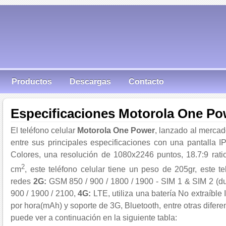
Productos
Descargas
Contacto
Especificaciones Motorola One Po
El teléfono celular
Motorola One Power
, lanzado al merca
entre sus principales especificaciones con una pantalla
Colores, una resolución de 1080x2246 puntos, 18.7:9 ratio
2
cm
, este teléfono celular tiene un peso de 205gr, este t
redes
2G:
GSM 850 / 900 / 1800 / 1900 - SIM 1 & SIM 2 (d
900 / 1900 / 2100,
4G:
LTE, utiliza una batería No extraíble 
por hora(mAh) y soporte de 3G, Bluetooth, entre otras difer
puede ver a continuación en la siguiente tabla: