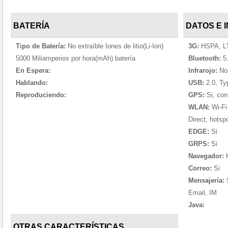
BATERÍA
DATOS E 
Tipo de Batería:
No extraíble Iones de litio(Li-Ion)
3G:
HSPA, L
5000 Miliamperios por hora(mAh) batería
Bluetooth:
5.
En Espera:
Infrarojo:
No
Hablando:
USB:
2.0, Ty
Reproduciendo:
GPS:
Si, co
WLAN:
Wi-Fi 
Direct, hotsp
EDGE:
Si
GRPS:
Si
Navegador:
Correo:
Si
Mensajería:
S
Email, IM
Java:
OTRAS CARACTERÍSTICAS