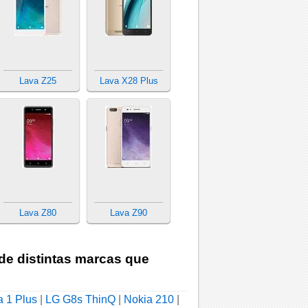
Lava Z25
Lava X28 Plus
Lava Z80
Lava Z90
 de distintas marcas que
a 1 Plus
|
LG G8s ThinQ
|
Nokia 210
|