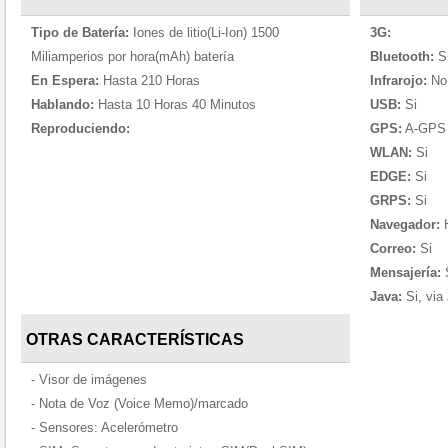
Tipo de Batería:
Iones de litio(Li-Ion) 1500
3G:
Miliamperios por hora(mAh) batería
Bluetooth:
S
En Espera:
Hasta 210 Horas
Infrarojo:
No
Hablando:
Hasta 10 Horas 40 Minutos
USB:
Si
Reproduciendo:
GPS:
A-GPS 
WLAN:
Si
EDGE:
Si
GRPS:
Si
Navegador:
Correo:
Si
Mensajería:
S
Java:
Si, via
OTRAS CARACTERÍSTICAS
- Visor de imágenes
- Nota de Voz (Voice Memo)/marcado
- Sensores: Acelerómetro