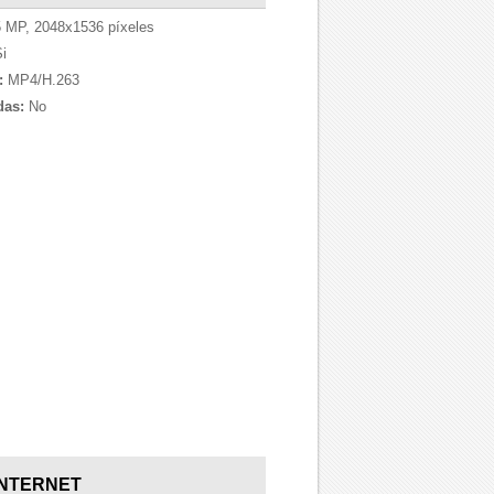
 MP, 2048x1536 píxeles
i
:
MP4/H.263
das:
No
INTERNET