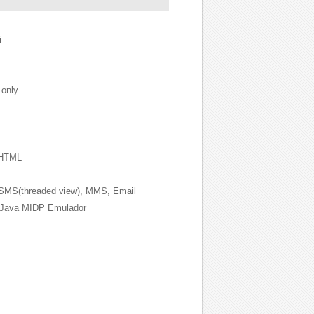
i
only
HTML
MS(threaded view), MMS, Email
 Java MIDP Emulador