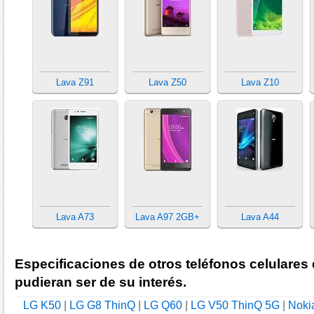
Lava Z91
Lava Z50
Lava Z10
Lava A73
Lava A97 2GB+
Lava A44
Especificaciones de otros teléfonos celulares
pudieran ser de su interés.
LG K50
|
LG G8 ThinQ
|
LG Q60
|
LG V50 ThinQ 5G
|
Noki