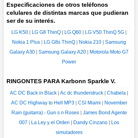
Especificaciones de otros teléfonos
celulares de distintas marcas que pudieran
ser de su interés.
LG K50
|
LG G8 ThinQ
|
LG Q60
|
LG V50 ThinQ 5G
|
Nokia 1 Plus
|
LG G8s ThinQ
|
Nokia 210
|
Samsung
Galaxy A30
|
Samsung Galaxy A20
|
Motorola Moto G7
Power
RINGONTES PARA Karbonn Sparkle V.
AC DC Back in Black
|
Ac dc thunderstruck
|
Chabela
|
AC DC Highway to Hell MP3
|
CSI Miami
|
November
Rain (guitarra) - Gun s n Roses
|
James Bond Agente
007
|
La Ley y el Orden
|
Dandy Cinzano
|
Los
simuladores