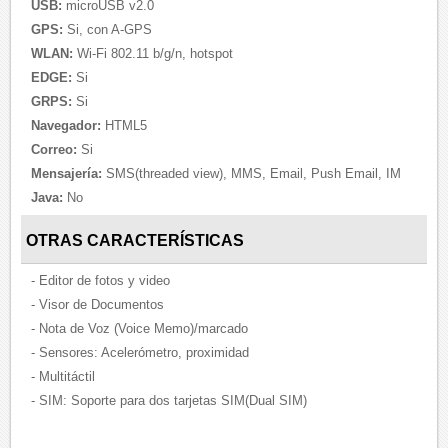
USB:
microUSB v2.0
GPS:
Si, con A-GPS
WLAN:
Wi-Fi 802.11 b/g/n, hotspot
EDGE:
Si
GRPS:
Si
Navegador:
HTML5
Correo:
Si
Mensajería:
SMS(threaded view), MMS, Email, Push Email, IM
Java:
No
OTRAS CARACTERÍSTICAS
- Editor de fotos y video
- Visor de Documentos
- Nota de Voz (Voice Memo)/marcado
- Sensores: Acelerómetro, proximidad
- Multitáctil
- SIM: Soporte para dos tarjetas SIM(Dual SIM)