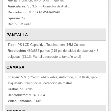
Alerta:
Vibración, MP3, WAV ringtones
Auriculares:
Si, 3.5mm Conector de Audio
Reproductor:
MP3/AAC/WMA/WAV
Speaker:
Si
Radio:
FM radio
PANTALLA
Tipo:
IPS LCD Capacitiva Touchscreen, 16M Colores
Resolución:
480x854 puntos (218 ppi densidad de píxeles) 4.5
pulgadas (63.1% Pantalla respecto al tamaño total)
CÁMARA
Imagen:
5 MP, 2592x1944 píxeles, Auto foco, LED flash, geo-
etiquetado, touch focus, detección de rostros
Grabación:
720p
Reproductor:
MP4/H.264
Video llamadas:
2 MP