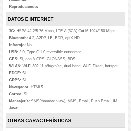
Reproduciendo:
DATOS E INTERNET
3G:
HSPA 42.2/5.76 Mbps, LTE-A (3CA) Cat16 1024/150 Mbps
Bluetooth:
4.2, A2DP, LE, EDR, aptX HD
Infrarojo:
No
USB:
2.0, Type-C 1.0 reversible connector
GPS:
Si, con A-GPS, GLONASS, BDS
WLAN:
Wi-Fi 802.11 a/b/g/n/ac, dual-band, Wi-Fi Direct, hotspot
EDGE:
Si
GRPS:
Si
Navegador:
HTML5
Correo:
Si
Mensajería:
SMS(threaded view), MMS, Email, Push Email, IM
Java:
OTRAS CARACTERÍSTICAS