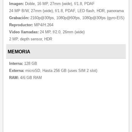
Imagen:
Doble, 16 MP, 27mm (wide), f/1.8, PDAF
24 MP B/W, 27mm (wide), f/1.8, PDAF, LED flash, HDR, panorama
Grabación:
2160p@30fps, 1080p@60fps, 1080p@30fps (gyro-EIS)
Reproductor:
MP4/H.264
Video llamadas:
24 MP, f/2.0, 26mm (wide)
2 MP, depth sensor, HDR
MEMORIA
Interna:
128 GB
Externa:
microSD, Hasta 256 GB (uses SIM 2 slot)
RAM:
4/6 GB RAM