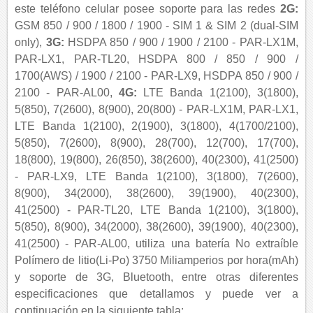
este teléfono celular posee soporte para las redes
2G:
GSM 850 / 900 / 1800 / 1900 - SIM 1 & SIM 2 (dual-SIM
only),
3G:
HSDPA 850 / 900 / 1900 / 2100 - PAR-LX1M,
PAR-LX1, PAR-TL20, HSDPA 800 / 850 / 900 /
1700(AWS) / 1900 / 2100 - PAR-LX9, HSDPA 850 / 900 /
2100 - PAR-AL00,
4G:
LTE Banda 1(2100), 3(1800),
5(850), 7(2600), 8(900), 20(800) - PAR-LX1M, PAR-LX1,
LTE Banda 1(2100), 2(1900), 3(1800), 4(1700/2100),
5(850), 7(2600), 8(900), 28(700), 12(700), 17(700),
18(800), 19(800), 26(850), 38(2600), 40(2300), 41(2500)
- PAR-LX9, LTE Banda 1(2100), 3(1800), 7(2600),
8(900), 34(2000), 38(2600), 39(1900), 40(2300),
41(2500) - PAR-TL20, LTE Banda 1(2100), 3(1800),
5(850), 8(900), 34(2000), 38(2600), 39(1900), 40(2300),
41(2500) - PAR-AL00, utiliza una batería No extraíble
Polímero de litio(Li-Po) 3750 Miliamperios por hora(mAh)
y soporte de 3G, Bluetooth, entre otras diferentes
especificaciones que detallamos y puede ver a
continuación en la siguiente tabla: