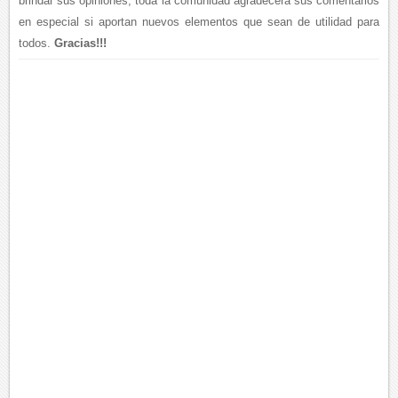
brindar sus opiniones, toda la comunidad agradecerá sus comentarios
en especial si aportan nuevos elementos que sean de utilidad para
todos.
Gracias!!!