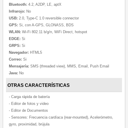
Bluetooth:
4.2, A2DP, LE, aptX
Infrarojo:
No
USB:
2.0, Type-C 1.0 reversible connector
GPS:
Si, con A-GPS, GLONASS, BDS
WLAN:
Wi-Fi 802.11 b/g/n, WiFi Direct, hotspot
EDGE:
Si
GRPS:
Si
Navegador:
HTML5
Correo:
Si
Mensajería:
SMS (threaded view), MMS, Email, Push Email
Java:
No
OTRAS CARACTERÍSTICAS
- Carga rápida de batería
- Editor de fotos y video
- Editor de Documentos
- Sensores: Frecuencia cardíaca (rear-mounted), Acelerómetro,
gyro, proximidad, brújula