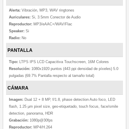
Alerta:
Vibración, MP3, WAV ringtones
Auriculares:
Si, 3.5mm Conector de Audio
Reproductor:
MP3/eAAC+/WAV/Flac
Speaker:
Si
Radio:
No
PANTALLA
Tipo:
LTPS IPS LCD Capacitiva Touchscreen, 16M Colores
Resolución:
1080x1920 puntos (443 ppi densidad de píxeles) 5.0
pulgadas (69.7% Pantalla respecto al tamaño total)
CÁMARA
Imagen:
Dual 12 + 8 MP, f/1.8, phase detection Auto foco, LED
flash, 1.25 µm pixel size, geo-etiquetado, touch focus, face/smile
detection, panorama, HDR
Grabación:
1080p@30fps
Reproductor:
MP4/H.264