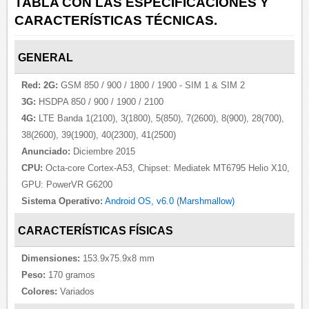
TABLA CON LAS ESPECIFICACIONES Y
CARACTERÍSTICAS TÉCNICAS.
GENERAL
Red:
2G:
GSM 850 / 900 / 1800 / 1900 - SIM 1 & SIM 2
3G:
HSDPA 850 / 900 / 1900 / 2100
4G:
LTE Banda 1(2100), 3(1800), 5(850), 7(2600), 8(900), 28(700),
38(2600), 39(1900), 40(2300), 41(2500)
Anunciado:
Diciembre 2015
CPU:
Octa-core Cortex-A53, Chipset: Mediatek MT6795 Helio X10,
GPU: PowerVR G6200
Sistema Operativo:
Android OS, v6.0 (Marshmallow)
CARACTERÍSTICAS FÍSICAS
Dimensiones:
153.9x75.9x8 mm
Peso:
170 gramos
Colores:
Variados