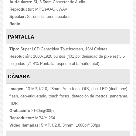
Auriculares:
Si, 3.5mm Conector de Audio
Reproductor:
MP3/eAAC+/WAV
Speaker:
Si, con Estéreo speakers
Radio:
PANTALLA
Tipo:
Super LCD Capacitiva Touchscreen, 16M Colores
Resolución:
1080x1920 puntos (401 ppi densidad de píxeles) 5.5
pulgadas (71.4% Pantalla respecto al tamaño total)
CÁMARA
Imagen:
13 MP, f/2.0, 28mm, Auto foco, OIS, dual-LED (dual tone)
flash, geo-etiquetado, touch focus, detección de rostros, panorama,
HDR
Grabación:
2160p@30fps
Reproductor:
MP4/H.264
Video llamadas:
5 MP, f/2.8, 34mm, 1080p@30fps