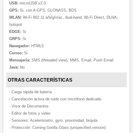
USB:
microUSB v2.0
GPS:
Si, con A-GPS, GLONASS, BDS
WLAN:
Wi-Fi 802.11 a/b/g/n/ac, dual-band, Wi-Fi Direct, DLNA,
hotspot
EDGE:
Si
GRPS:
Si
Navegador:
HTML5
Correo:
Si
Mensajería:
SMS (threaded view), MMS, Email, Push Email
Java:
No
OTRAS CARACTERÍSTICAS
- Carga rápida de batería
- Cancelación activa de ruido con micrófono dedicado
- Visor de Documentos
- Editor de fotos y video
- Sensores: Acelerómetro, gyro, proximidad, brújula
- Protección: Corning Gorilla Glass (unspecified version)