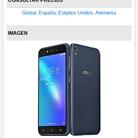
CONSULTAR PRECIOS
Global
,
España
,
Estados Unidos
,
Alemania
IMAGEN