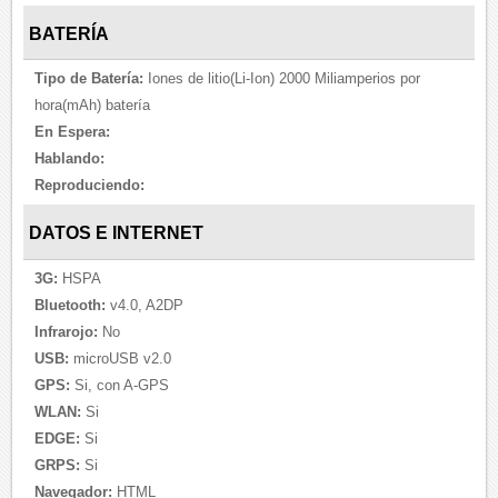
BATERÍA
Tipo de Batería:
Iones de litio(Li-Ion) 2000 Miliamperios por
hora(mAh) batería
En Espera:
Hablando:
Reproduciendo:
DATOS E INTERNET
3G:
HSPA
Bluetooth:
v4.0, A2DP
Infrarojo:
No
USB:
microUSB v2.0
GPS:
Si, con A-GPS
WLAN:
Si
EDGE:
Si
GRPS:
Si
Navegador:
HTML