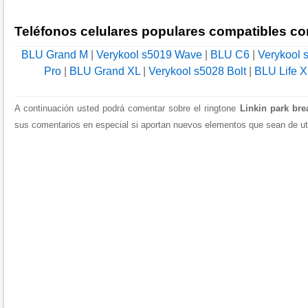
Teléfonos celulares populares compatibles co
BLU Grand M
|
Verykool s5019 Wave
|
BLU C6
|
Verykool 
Pro
|
BLU Grand XL
|
Verykool s5028 Bolt
|
BLU Life X
A continuación usted podrá comentar sobre el ringtone
Linkin park bre
sus comentarios en especial si aportan nuevos elementos que sean de util