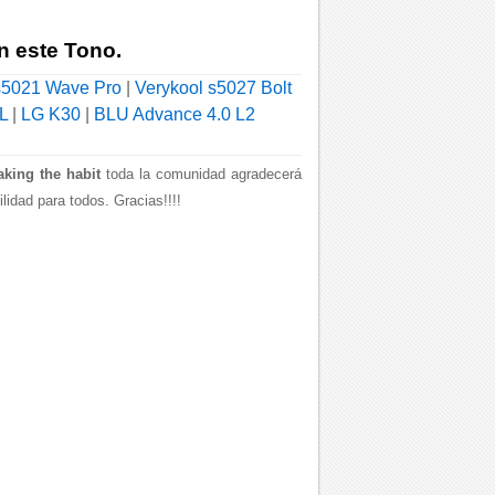
n este Tono.
s5021 Wave Pro
|
Verykool s5027 Bolt
L
|
LG K30
|
BLU Advance 4.0 L2
aking the habit
toda la comunidad agradecerá
idad para todos. Gracias!!!!