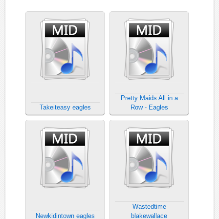
Pretty Maids All in a
Takeiteasy eagles
Row - Eagles
Wastedtime
Newkidintown eagles
blakewallace