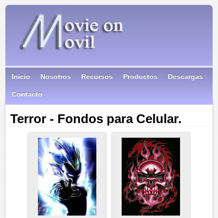
Inicio
Nosotros
Recursos
Productos
Descargas
Contacto
Terror - Fondos para Celular.