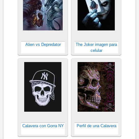
Alien vs Depredator
The Joker imagen para
celular
Calavera con Gorra NY
Perfil de una Calavera