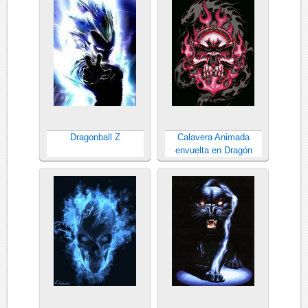
Dragonball Z
Calavera Animada
envuelta en Dragón