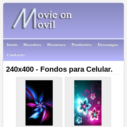
Inicio
Nosotros
Recursos
Productos
Descargas
Contacto
240x400 - Fondos para Celular.