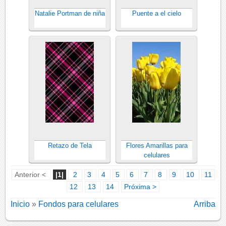
Natalie Portman de niña
Puente a el cielo
Retazo de Tela
Flores Amarillas para
celulares
Anterior <
|1|
2
3
4
5
6
7
8
9
10
11
12
13
14
Próxima >
Inicio
»
Fondos para celulares
Arriba