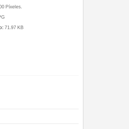
0 Píxeles.
PG
o:
71.97 KB