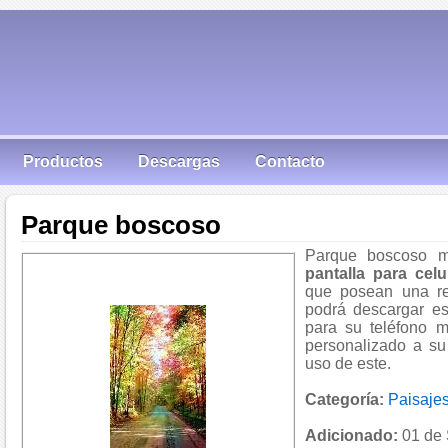
Productos
Descargas
Contacto
Parque boscoso
Parque boscoso m
pantalla para celu
que posean una re
podrá descargar es
para su teléfono m
personalizado a su
uso de este.
Categoría:
Paisaje
Adicionado:
01 de 