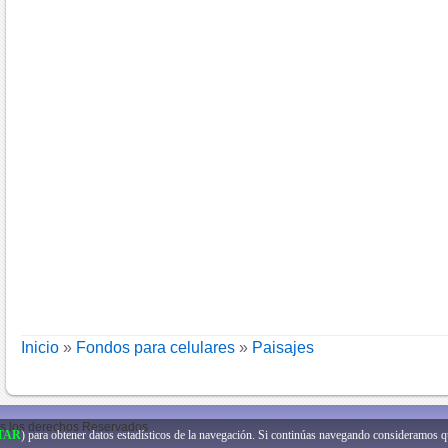
Inicio
»
Fondos para celulares
»
Paisajes
s los derechos Reservados
TAR
) para obtener datos estadísticos de la navegación. Si continúas navegando consideramos 