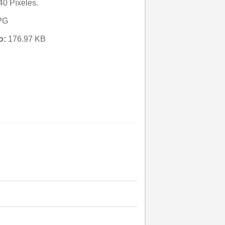
0 Píxeles.
PG
o:
176.97 KB