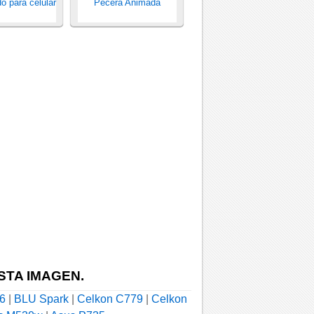
o para celular
Pecera Animada
STA IMAGEN.
6
|
BLU Spark
|
Celkon C779
|
Celkon