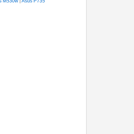
s M530w
|
Asus P735