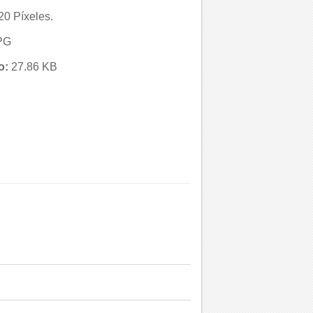
0 Píxeles.
PG
o:
27.86 KB