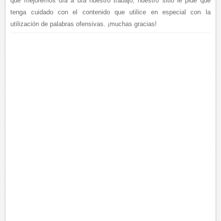
que mejoremos día a día nuestro trabajo, nuestro sitio le pide que
tenga cuidado con el contenido que utilice en especial con la
utilización de palabras ofensivas. ¡muchas gracias!