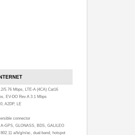
INTERNET
2/5.76 Mbps, LTE-A (4CA) Cat16
ps, EV-DO Rev.A 3.1 Mbps
0, A2DP, LE
versible connector
n A-GPS, GLONASS, BDS, GALILEO
802.11 a/b/g/n/ac, dual-band, hotspot