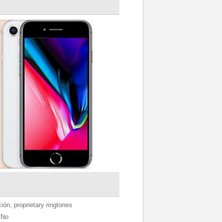
ión, proprietary ringtones
No