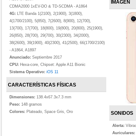
IMAGEN
CDMA2000 1xEV-DO & TD-SCDMA - A1864
4G:
LTE Banda 1(2100), 2(1900), 3(1800),
4(1700/2100), 5(850), 7(2600), 8(900), 12(700),
13(700), 17(700), 18(800), 19(800), 20(800), 25(1900),
26(850), 28(700), 29(700), 30(2300), 34(2000),
38(2600), 39(1900), 40(2300), 41(2500), 66(1700/2100)
- A1864, A1897
Anunciado:
Septiembre 2017
CPU:
Hexa-core, Chipset: Apple A11 Bionic
Sistema Operativo:
iOS 11
CARACTERÍSTICAS FÍSICAS
Dimensiones:
138.4x67.3x7.3 mm
Peso:
148 gramos
Colores:
Plateado, Space Gris, Oro
SONIDOS
Alerta:
Vibrac
Auriculares: