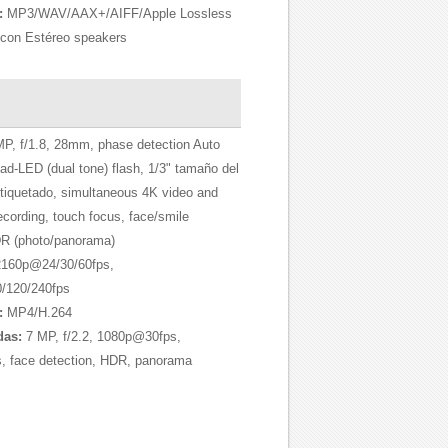
:
MP3/WAV/AAX+/AIFF/Apple Lossless
 con Estéreo speakers
P, f/1.8, 28mm, phase detection Auto
ad-LED (dual tone) flash, 1/3" tamaño del
etiquetado, simultaneous 4K video and
cording, touch focus, face/smile
DR (photo/panorama)
160p@24/30/60fps,
/120/240fps
:
MP4/H.264
das:
7 MP, f/2.2, 1080p@30fps,
 face detection, HDR, panorama