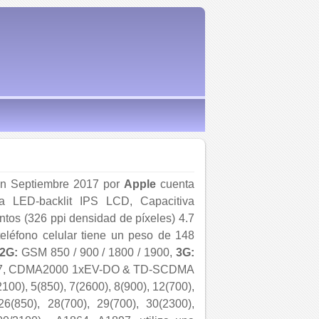
en Septiembre 2017 por
Apple
cuenta
la LED-backlit IPS LCD, Capacitiva
tos (326 ppi densidad de píxeles) 4.7
teléfono celular tiene un peso de 148
2G:
GSM 850 / 900 / 1800 / 1900,
3G:
A1897, CDMA2000 1xEV-DO & TD-SCDMA
00), 5(850), 7(2600), 8(900), 12(700),
26(850), 28(700), 29(700), 30(2300),