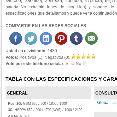
34(2000), 38(2600), 39(1900), 40(2300), 41(2500), 66(17
batería No extraíble Iones de litio(Li-Ion) y soporte de 
especificaciones que detallamos y puede ver a continuación 
COMPARTIR EN LAS REDES SOCIALES
Usted es el visitante:
1430
Votos:
Positivos (1), Negativos (0).
Vote por este teléfono celular:
Si
No
TABLA CON LAS ESPECIFICACIONES Y CARA
GENERAL
CONSULT
Global
,
Es
Red:
2G:
GSM 850 / 900 / 1800 / 1900
3G:
HSDPA 850 / 900 / 1700(AWS) / 1900 / 2100 -
A1864, A1897