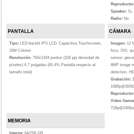
Reproductor
Speaker:
Si,
Radio:
No
PANTALLA
CÁMARA
Tipo:
LED-backlit IPS LCD, Capacitiva Touchscreen,
Imagen:
12 M
16M Colores
foco, OIS, qu
Resolución:
750x1334 puntos (326 ppi densidad de
sensor, geo-
píxeles) 4.7 pulgadas (65.4% Pantalla respecto al
8MP image re
tamaño total)
detection, H
Grabación:
2
1080p@30/60
Reproductor
Video llama
720p@240fps,
MEMORIA
Interna:
64/256 GB