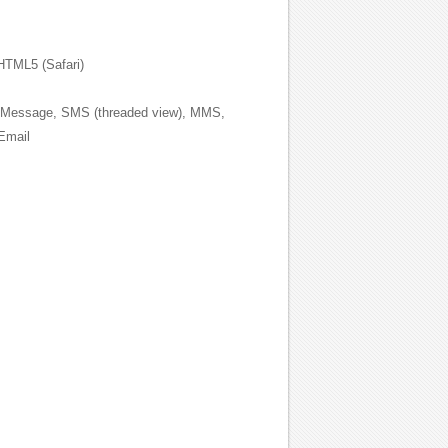
TML5 (Safari)
Message, SMS (threaded view), MMS,
Email