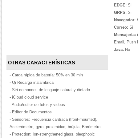
EDGE:
Si
GRPS:
Si
Navegador:
H
Correo:
Si
Mensajería:
i
Email, Push 
Java:
No
OTRAS CARACTERÍSTICAS
- Carga rápida de batería: 50% en 30 min
- Qi Recarga inalámbrica
- Siri comandos de lenguaje natural y dictado
- iCloud cloud service
- Audio/editor de fotos y videos
- Editor de Documentos
- Sensores: Frecuencia cardíaca (front-mounted),
Acelerómetro, gyro, proximidad, brújula, Barómetro
- Protection: Ion-strengthened glass, oleophobic