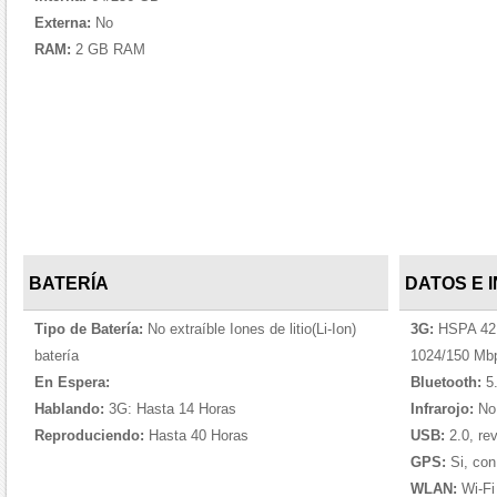
Externa:
No
RAM:
2 GB RAM
BATERÍA
DATOS E 
Tipo de Batería:
No extraíble Iones de litio(Li-Ion)
3G:
HSPA 42.
batería
1024/150 Mb
En Espera:
Bluetooth:
5.
Hablando:
3G: Hasta 14 Horas
Infrarojo:
No
Reproduciendo:
Hasta 40 Horas
USB:
2.0, re
GPS:
Si, co
WLAN:
Wi-Fi 