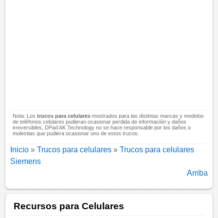
Nota: Los
trucos para celulares
mostrados para las distintas marcas y modelos
de teléfonos celulares pudieran ocasionar perdida de información y daños
irreversibles, DPad AK Technology no se hace responsable por los daños o
molestias que pudiera ocasionar uno de estos trucos.
Inicio
»
Trucos para celulares
»
Trucos para celulares
Siemens
Arriba
Recursos para Celulares