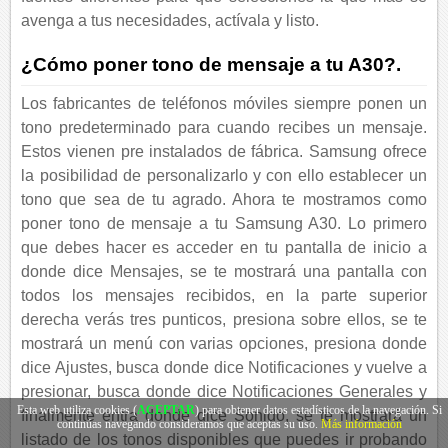
avenga a tus necesidades, actívala y listo.
¿Cómo poner tono de mensaje a tu A30?.
Los fabricantes de teléfonos móviles siempre ponen un
tono predeterminado para cuando recibes un mensaje.
Estos vienen pre instalados de fábrica. Samsung ofrece
la posibilidad de personalizarlo y con ello establecer un
tono que sea de tu agrado. Ahora te mostramos como
poner tono de mensaje a tu Samsung A30. Lo primero
que debes hacer es acceder en tu pantalla de inicio a
donde dice Mensajes, se te mostrará una pantalla con
todos los mensajes recibidos, en la parte superior
derecha verás tres punticos, presiona sobre ellos, se te
mostrará un menú con varias opciones, presiona donde
dice Ajustes, busca donde dice Notificaciones y vuelve a
presionar, busca donde dice Notificaciones Generales y
Esta web utiliza cookies (
ACEPTAR
) para obtener datos estadísticos de la navegación. Si
finalmente entra donde dice Sonido, se te mostrará un
continúas navegando consideramos que aceptas su uso.
Más información
listado de los tonos disponibles que puedes ir probando