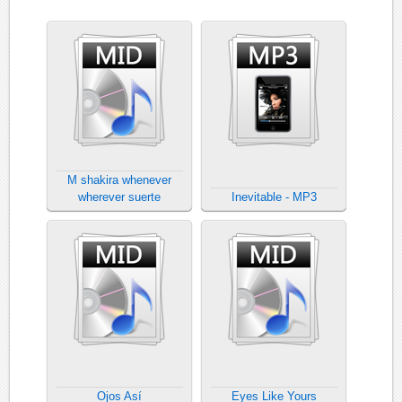
M shakira whenever
wherever suerte
Inevitable - MP3
Ojos Así
Eyes Like Yours