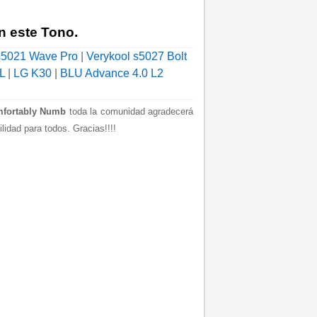
n este Tono.
s5021 Wave Pro
|
Verykool s5027 Bolt
L
|
LG K30
|
BLU Advance 4.0 L2
mfortably Numb
toda la comunidad agradecerá
idad para todos. Gracias!!!!