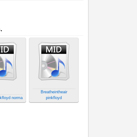
.
Breatheintheair
nkfloyd norma
pinkfloyd