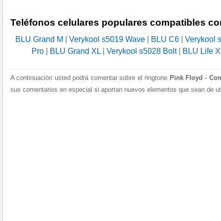
Teléfonos celulares populares compatibles co
BLU Grand M
|
Verykool s5019 Wave
|
BLU C6
|
Verykool 
Pro
|
BLU Grand XL
|
Verykool s5028 Bolt
|
BLU Life X
A continuación usted podrá comentar sobre el ringtone
Pink Floyd - Co
sus comentarios en especial si aportan nuevos elementos que sean de util