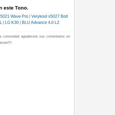
n este Tono.
s5021 Wave Pro
|
Verykool s5027 Bolt
L
|
LG K30
|
BLU Advance 4.0 L2
a comunidad agradecerá sus comentarios en
cias!!!!