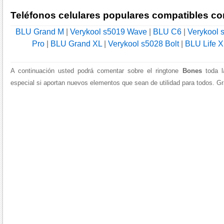
Teléfonos celulares populares compatibles co
BLU Grand M
|
Verykool s5019 Wave
|
BLU C6
|
Verykool 
Pro
|
BLU Grand XL
|
Verykool s5028 Bolt
|
BLU Life X
A continuación usted podrá comentar sobre el ringtone
Bones
toda l
especial si aportan nuevos elementos que sean de utilidad para todos. Gra