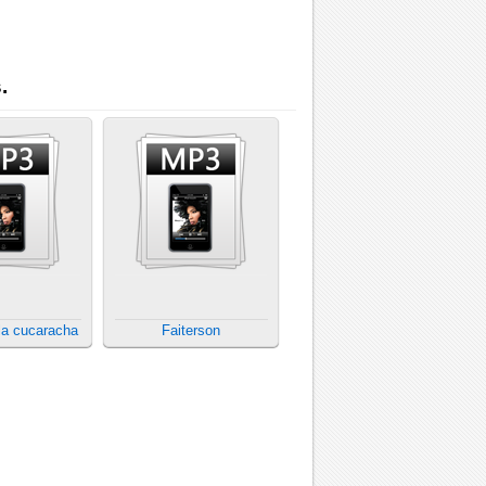
.
la cucaracha
Faiterson