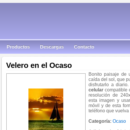
Productos
Descargas
Contacto
Velero en el Ocaso
Bonito paisaje de 
caída del sol, que p
disfrutarlo a diari
celular
compatible 
resolución de 240
esta imagen y usar
móvil y de esta fo
teléfono que vuelva 
Categoría:
Ocaso