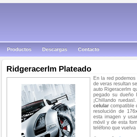
Productos
Descargas
Contacto
Ridgeracerlm Plateado
En la red podemos 
de veras resultan s
auto Rigeracerlm q
pegado su dueño 
¡Chillando ruedas!
celular
compatible 
resolución de 176
esta imagen y usar
móvil y de esta fo
teléfono que vuelva 