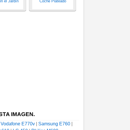
n el Jardín
Coche Plateado
STA IMAGEN.
|
Vodafone E770v
|
Samsung E760
|