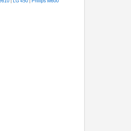
e610
|
LG 450
|
Philips M600