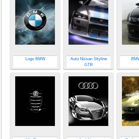
Logo BMW
Auto Nissan Skyline
BMW
GTR