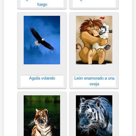
fuego
Aguila volando
León enamorado a una
oveja