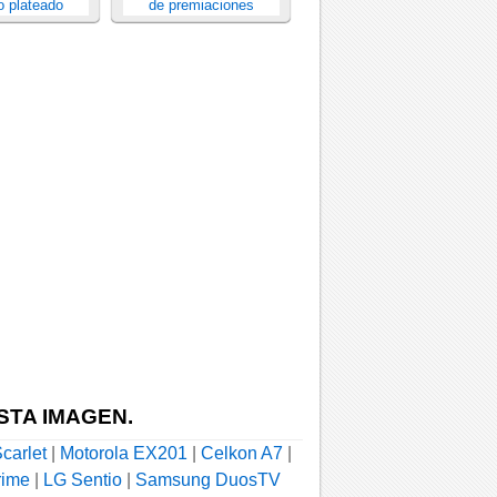
o plateado
de premiaciones
STA IMAGEN.
carlet
|
Motorola EX201
|
Celkon A7
|
rime
|
LG Sentio
|
Samsung DuosTV