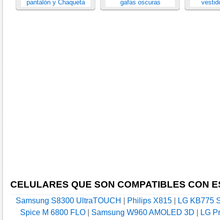
pantalón y Chaqueta
gafas oscuras
vestid
CELULARES QUE SON COMPATIBLES CON E
Samsung S8300 UltraTOUCH
|
Philips X815
|
LG KB775 S
Spice M 6800 FLO
|
Samsung W960 AMOLED 3D
|
LG P