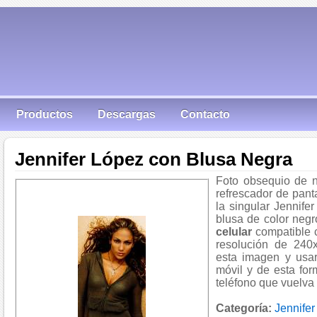
Productos
Descargas
Contacto
Jennifer López con Blusa Negra
Foto obsequio de n
refrescador de pant
la singular Jennife
blusa de color neg
celular
compatible 
resolución de 240
esta imagen y usar
móvil y de esta fo
teléfono que vuelva 
Categoría:
Jennifer