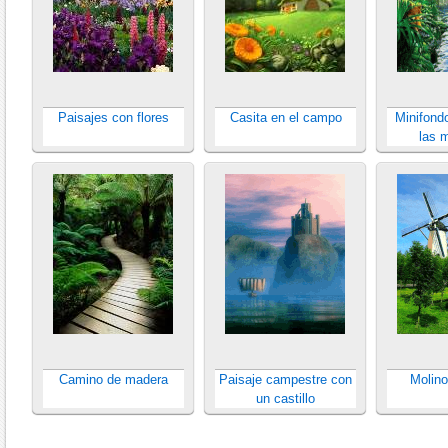
Paisajes con flores
Casita en el campo
Minifondo
las 
Camino de madera
Paisaje campestre con
Molino
un castillo