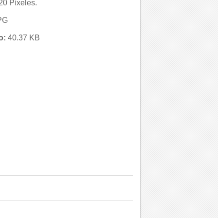
0 Píxeles.
PG
o:
40.37 KB