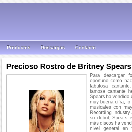
Productos
Descargas
Contacto
Precioso Rostro de Britney Spears
Para descargar f
oportuno como hace
fabulosa cantante
famosa cantante h
Spears ha vendido c
muy buena cifra, lo 
musicales con mayo
Recording Industry
su debut, Spears e
más discos ha vendi
nivel general en